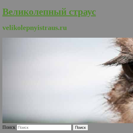
Великолепный страус
velikolepnyistraus.ru
Поиск