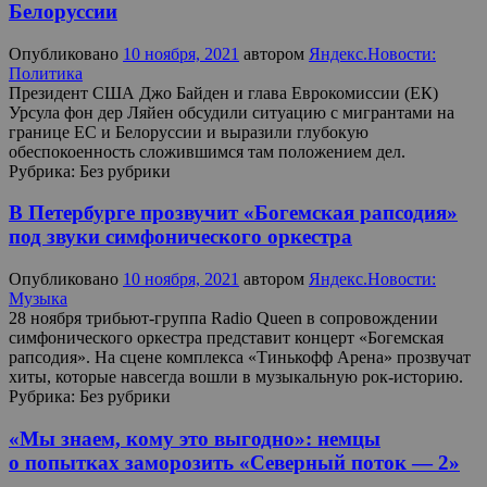
Белоруссии
Опубликовано
10 ноября, 2021
автором
Яндекс.Новости:
Политика
Президент США Джо Байден и глава Еврокомиссии (ЕК)
Урсула фон дер Ляйен обсудили ситуацию с мигрантами на
границе ЕС и Белоруссии и выразили глубокую
обеспокоенность сложившимся там положением дел.
Рубрика:
Без рубрики
В Петербурге прозвучит «Богемская рапсодия»
под звуки симфонического оркестра
Опубликовано
10 ноября, 2021
автором
Яндекс.Новости:
Музыка
28 ноября трибьют-группа Radio Queen в сопровождении
симфонического оркестра представит концерт «Богемская
рапсодия». На сцене комплекса «Тинькофф Арена» прозвучат
хиты, которые навсегда вошли в музыкальную рок-историю.
Рубрика:
Без рубрики
«Мы знаем, кому это выгодно»: немцы
о попытках заморозить «Северный поток — 2»