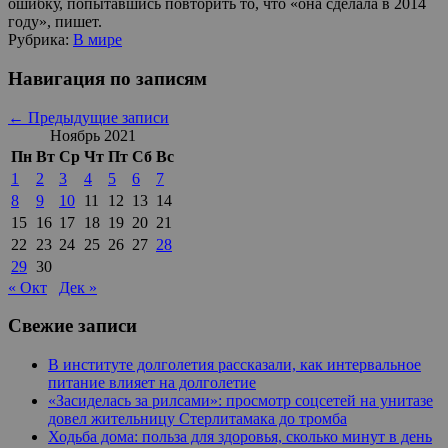
ошибку, попытавшись повторить то, что «она сделала в 2014
году», пишет.
Рубрика:
В мире
Навигация по записям
←
Предыдущие записи
Ноябрь 2021
Пн
Вт
Ср
Чт
Пт
Сб
Вс
1
2
3
4
5
6
7
8
9
10
11
12
13
14
15
16
17
18
19
20
21
22
23
24
25
26
27
28
29
30
« Окт
Дек »
Свежие записи
В институте долголетия рассказали, как интервальное
питание влияет на долголетие
«Засиделась за рилсами»: просмотр соцсетей на унитазе
довел жительницу Стерлитамака до тромба
Ходьба дома: польза для здоровья, сколько минут в день