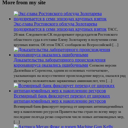
More from my site
Экс-глава Ростовского облсуда Золотарева
подозревается в семи эпизодах крупных взяток
ТАСС,
26 мая. Следователи СК подозревают председателя Ростовского
областного суда в отставке Елену Золотареву в получении семи
крупных взяток. Об этом ТАСС сообщили во Всероссийской […]
Доказательства лабораторного происхождения
коронавируса оказались ошибочными
Согласно версии
Далглейша и Соренсена, одним из основных «отпечатков»,
указывающих на искусственное происхождение вируса, оказался ряд
из четырех положительно заряженных аминокислот, что […]
Всемирный банк фиксирует переход от широких
антипандемийных мер к накоплению ресурсов
Всемирный банк фиксирует переход от широких антипандемийных
мер к накоплению ресурсов Правительства стран по всему миру за
последние полгода резко сократили число новых антиковидных мер,
[…]