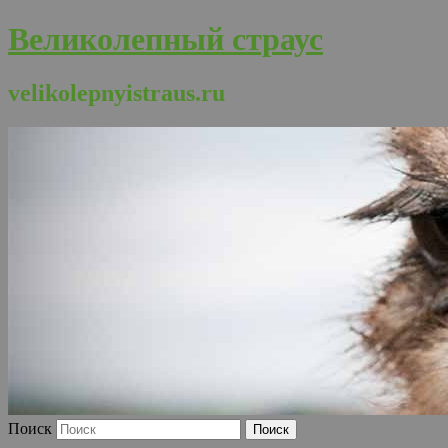
Великолепный страус
velikolepnyistraus.ru
Поиск