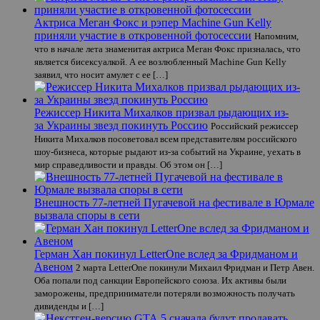
Актриса Меган Фокс и рэпер Machine Gun Kelly
приняли участие в откровенной фотосессии
Напомним,
что в начале лета знаменитая актриса Меган Фокс призналась, что
является бисексуалкой. А ее возлюбленный Machine Gun Kelly
заявил, что носит амулет с ее […]
Режиссер Никита Михалков призвал рыдающих из-
за Украины звезд покинуть Россию
Российский режиссер
Никита Михалков посоветовал всем представителям российского
шоу-бизнеса, которые рыдают из-за событий на Украине, уехать в
мир справедливости и правды. Об этом он […]
Внешность 77-летней Пугачевой на фестивале в Юрмале
вызвала споры в сети
Герман Хан покинул LetterOne вслед за Фридманом и
Авеном
2 марта LetterOne покинули Михаил Фридман и Петр Авен.
Оба попали под санкции Европейского союза. Их активы были
заморожены, предприниматели потеряли возможность получать
дивиденды и […]