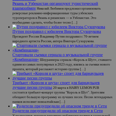
Рязань и Узбекистан организуют туристический
взаимообмен
Николай Любимов предложил организовать
реверсные рекламно-информационные туры узбекских
туроператоров в Рязань и рязанских — в Узбекистан. Это
необходимо сделать, чтобы более тесно […]
Путин поздравил с юбилеем Виктора Сухорукова
Президент России Владимир Путин поздравил с 70-летием
народного артиста России, актера Виктора Сухорукова.
Стартовали съемки сериала о музыкальной группе
«Комбинация»
Шоураннеры сериала «Король и Шут», ставшего
одним из самых популярных в 2023 году, взялись за съемки нового
проекта, который расскажет историю группы […]
Трибьют «Короля и шута» споет для барнаульцев
лучшие песни группы
20 марта в HAIRY LEMON PUB
состоится трибьют-концерт группы "Король и Шут". Зрителям
обещают большую программу из лучших песен. Песни легендарных
панков исполнит новоалтайская […]
Родители предупредили об опасном тренде в Сети
У подростков, которые регулярно публикуют ролики в социальной