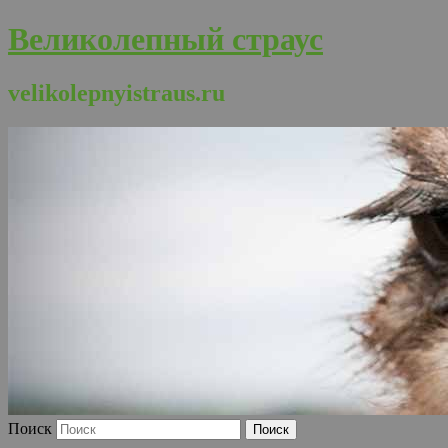
Великолепный страус
velikolepnyistraus.ru
Поиск