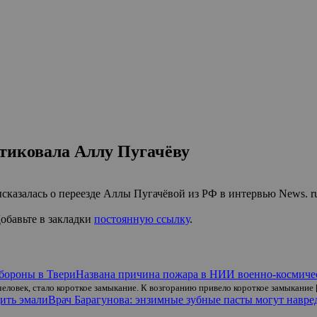
итиковала Аллу Пугачёву
сказалась о переезде Аллы Пугачёвой из РФ в интервью News. r
Добавьте в закладки
постоянную ссылку
.
Названа причина пожара в НИИ военно-космиче
человек, стало короткое замыкание. К возгоранию привело короткое замыкание
Врач Барагунова: энзимные зубные пасты могут навре