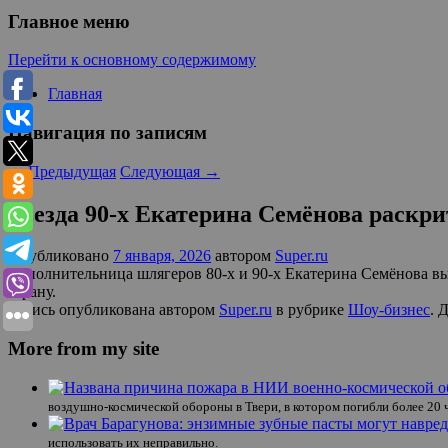
Главное меню
Перейти к основному содержимому
Главная
Навигация по записям
←
Предыдущая
Следующая
→
Звезда 90-х Екатерина Семёнова раскр
Опубликовано
7 января, 2026
автором
Super.ru
Исполнительница шлягеров 80-х и 90-х Екатерина Семёнова вы
страну.
Запись опубликована автором
Super.ru
в рубрике
Шоу-бизнес
. 
More from my site
воздушно-космической обороны в Твери, в котором погибли более 20 
использовать их неправильно.