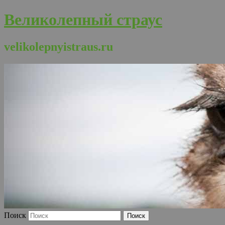
Великолепный страус
velikolepnyistraus.ru
Поиск