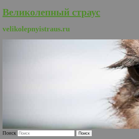
Великолепный страус
velikolepnyistraus.ru
Поиск