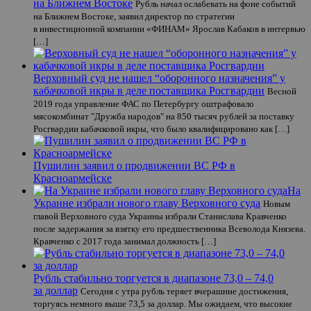
на Ближнем Востоке
Рубль начал ослабевать на фоне событий
на Ближнем Востоке, заявил директор по стратегии
в инвестиционной компании «ФИНАМ» Ярослав Кабаков в интервью
[…]
Верховный суд не нашел “оборонного назначения” у
кабачковой икры в деле поставщика Росгвардии
Весной
2019 года управление ФАС по Петербургу оштрафовало
мясокомбинат "Дружба народов" на 850 тысяч рублей за поставку
Росгвардии кабачковой икры, что было квалифицировано как […]
Пушилин заявил о продвижении ВС РФ в
Красноармейске
На
Украине избрали нового главу Верховного суда
Новым
главой Верховного суда Украины избрали Станислава Кравченко
после задержания за взятку его предшественника Всеволода Князева.
Кравченко с 2017 года занимал должность […]
Рубль стабильно торгуется в диапазоне 73,0 – 74,0
за доллар
Сегодня с утра рубль теряет вчерашние достижения,
торгуясь немного выше 73,5 за доллар. Мы ожидаем, что высокие