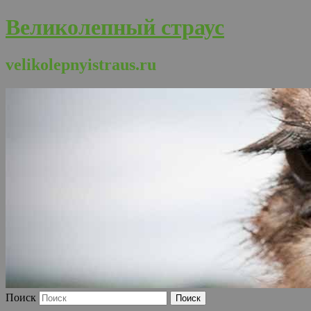
Великолепный страус
velikolepnyistraus.ru
Поиск