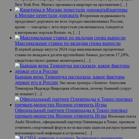
New York Post. Матисс проживал в квартире на протяжении […]
Квартиры
в Москве перестали дорожать
Вторичная недвижимость
продолжает дорожать во всех городах-миллионниках России,
кроме — там цены с лета перестали увеличиваться, говорится
в материалах портала Restate. ru, […]
Максимальные ставки по вкладам снова выросли
В первой декаде августа 2024 года максимальные процентные
ставки по вкладам в десяти крупнейших банках достигли 17,28%,
свидетельствуют данные мониторинга […]
Бывшая жена Тимощука рассказала, какие факторы
держат его в России
Экс-жена тренера «Зенита» Анатолия
Тимощука Надежда Навроцкая объяснила, почему бывший супруг
не покинет […]
Официальный партнер Олимпиады в Токио призвал
премьер-министра Японии отменить Игры
Японская газета
Asahi Shimbun, официальный партнер Олимпиады в Токио, призвала
отменить спортивный форум из-за высоких шансов распространения
коронавирусной инфекции в островном […]