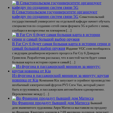
В Севастопольском госуниверситете организуют
кафедру по созданию систем связи 5G
Севастопольский
государственный университет на отдельной кафедре начнет обучать
специалистов по созданию сетей связи формата 5G и работе с ними,
сообщил в воскресенье на пленарном […]
В Far Cry 6 будет самая большая карта в истории серии и
самый большой выбор оружия
Издание VGC.com пообщалось
с ведущим дизайнером игрового процесса Far Cry 6 Дэвидом
Гривелом. Разработчик рассказал, что в шестой части будет самая
большая карта в истории серии и самый […]
Из фургона в пассажирский минивэн за минуту: крутая
новинка от Kia
Компания Kia запускает в серийное производство
необычный электрический фургон PV5 Crew Van, который умеет
быть и грузовиком, и пассажирским автомобилем одновременно.
Переключение между […]
Во Франции продадут бывший дом Матисса
Бывший
дом знаменитого художника Анри Матисса выставили на продажу
во Франции. Квартиру оценили в 2,69 миллиона долларов, передает