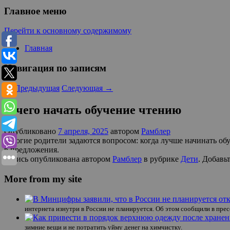
Главное меню
Перейти к основному содержимому
Главная
Навигация по записям
←
Предыдущая
Следующая
→
С чего начать обучение чтению
Опубликовано
7 апреля, 2025
автором
Рамблер
Многие родители задаются вопросом: когда лучше начинать обу
в предложения.
Запись опубликована автором
Рамблер
в рубрике
Дети
. Добавь
More from my site
интернета изнутри в России не планируется. Об этом сообщили в пр
зимние вещи и не потратить уйму денег на химчистку.