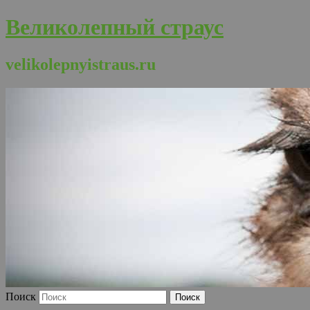
Великолепный страус
velikolepnyistraus.ru
Поиск