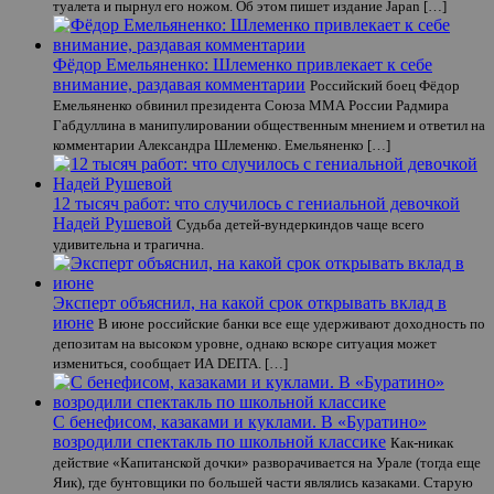
туалета и пырнул его ножом. Об этом пишет издание Japan […]
Фёдор Емельяненко: Шлеменко привлекает к себе
внимание, раздавая комментарии
Российский боец Фёдор
Емельяненко обвинил президента Союза ММА России Радмира
Габдуллина в манипулировании общественным мнением и ответил на
комментарии Александра Шлеменко. Емельяненко […]
12 тысяч работ: что случилось с гениальной девочкой
Надей Рушевой
Судьба детей-вундеркиндов чаще всего
удивительна и трагична.
Эксперт объяснил, на какой срок открывать вклад в
июне
В июне российские банки все еще удерживают доходность по
депозитам на высоком уровне, однако вскоре ситуация может
измениться, сообщает ИА DEITA. […]
С бенефисом, казаками и куклами. В «Буратино»
возродили спектакль по школьной классике
Как-никак
действие «Капитанской дочки» разворачивается на Урале (тогда еще
Яик), где бунтовщики по большей части являлись казаками. Старую