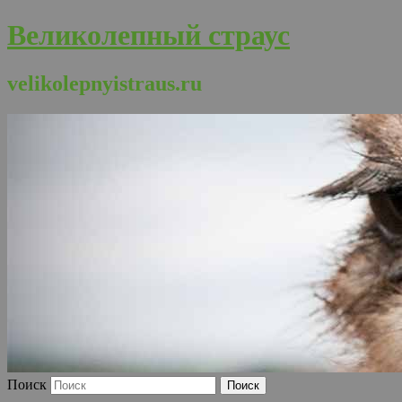
Великолепный страус
velikolepnyistraus.ru
Поиск