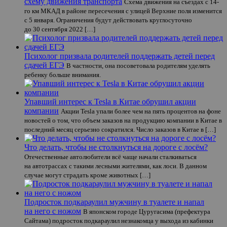
схему движения транспорта
Схема движения на съездах с 14-
го км МКАД в районе пересечения с улицей Верхние поля изменится
с 5 января. Ограничения будут действовать круглосуточно
до 30 сентября 2022 […]
Психолог призвала родителей поддержать детей перед
сдачей ЕГЭ
В частности, она посоветовала родителям уделять
ребенку больше внимания.
Упавший интерес к Tesla в Китае обрушил акции
компании
Акции Tesla упали более чем на пять процентов на фоне
новостей о том, что объем заказов на продукцию компании в Китае в
последний месяц серьезно сократился. Число заказов в Китае в […]
Что делать, чтобы не столкнуться на дороге с лосём?
Отечественные автолюбители всё чаще начали сталкиваться
на автотрассах с такими лесными жителями, как лоси. В данном
случае могут страдать кроме животных […]
Подросток подкараулил мужчину в туалете и напал
на него с ножом
В японском городе Цуругасима (префектура
Сайтама) подросток подкараулил незнакомца у выхода из кабинки