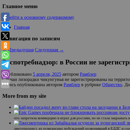
Главное меню
Перейти к основному содержимому
Главная
Навигация по записям
←
Предыдущая
Следующая
→
Роспотребнадзор: в России не зарегис
Опубликовано
5 апреля, 2025
автором
Рамблер
Случаи лихорадки чикунгунья не зарегистрированы на террито
Запись опубликована автором
Рамблер
в рубрике
Общество
. Д
More from my site
что запретила коммерцию в играх для россиян, но не стала закрывать 
лжетеррорист, из хулиганских побуждений позвонивший в ЕДДС и со