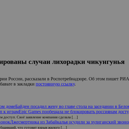
трированы случаи лихорадки чикунгунья
рии России, рассказали в Роспотребнадзоре. Об этом пишет РИА
обавьте в закладки
постоянную ссылку
.
Байден посадил жену во главе стола на заседании в Бело
Epic Games пообещала не блокировать россиянам досту
им доступ. Своё заявление компания сделала […]
Лжесмертника из Забайкалья осудили за хулиганский звоно
общивший, что готовит взрыв жилого […]