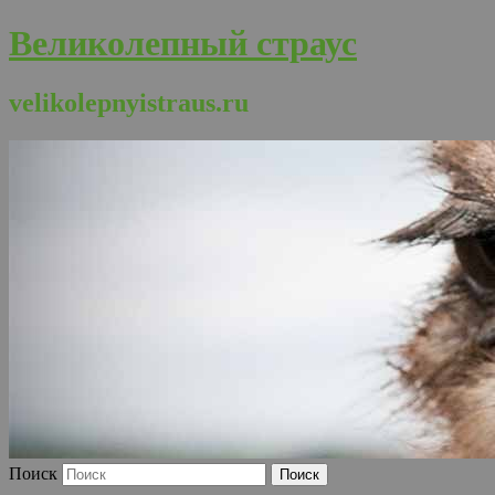
Великолепный страус
velikolepnyistraus.ru
Поиск