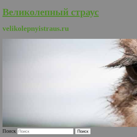
Великолепный страус
velikolepnyistraus.ru
Поиск