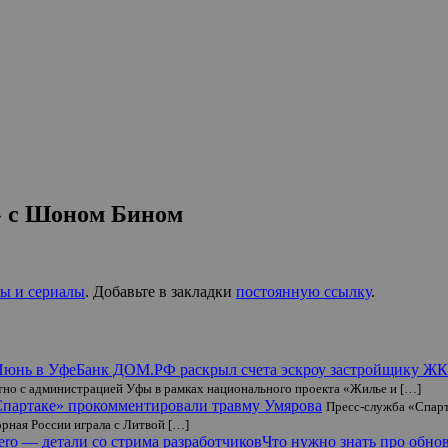
» с Шоном Бином
ы и сериалы
. Добавьте в закладки
постоянную ссылку
.
Банк ДОМ.РФ раскрыл счета эскроу застройщику Ж
стно с администрацией Уфы в рамках национального проекта «Жилье и […]
Спартаке» прокомментировали травму Умярова
Пресс-служба «Спарт
рная России играла с Литвой […]
Что нужно знать про обнов