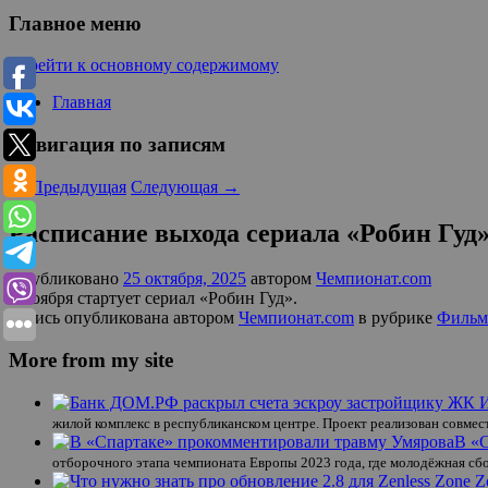
Главное меню
Перейти к основному содержимому
Главная
Навигация по записям
←
Предыдущая
Следующая
→
Расписание выхода сериала «Робин Гуд
Опубликовано
25 октября, 2025
автором
Чемпионат.com
2 ноября стартует сериал «Робин Гуд».
Запись опубликована автором
Чемпионат.com
в рубрике
Фильм
More from my site
жилой комплекс в республиканском центре. Проект реализован совме
В «
отборочного этапа чемпионата Европы 2023 года, где молодёжная сбо