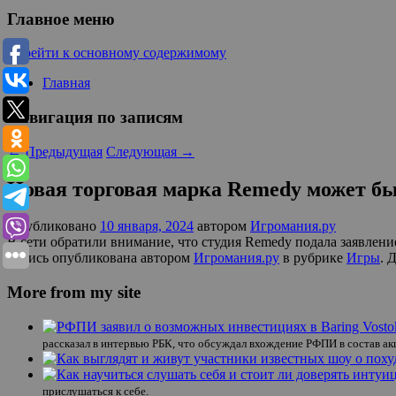
Главное меню
Перейти к основному содержимому
Главная
Навигация по записям
←
Предыдущая
Следующая
→
Новая торговая марка Remedy может быт
Опубликовано
10 января, 2024
автором
Игромания.ру
В сети обратили внимание, что студия Remedy подала заявлени
Запись опубликована автором
Игромания.ру
в рубрике
Игры
. 
More from my site
рассказал в интервью РБК, что обсуждал вхождение РФПИ в состав ак
прислушаться к себе.