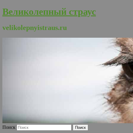
Великолепный страус
velikolepnyistraus.ru
Поиск