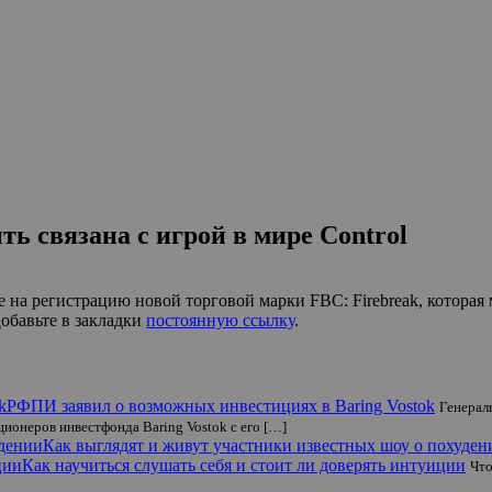
ь связана с игрой в мире Control
е на регистрацию новой торговой марки FBC: Firebreak, которая
Добавьте в закладки
постоянную ссылку
.
РФПИ заявил о возможных инвестициях в Baring Vostok
Генерал
ционеров инвестфонда Baring Vostok с его […]
Как выглядят и живут участники известных шоу о похуден
Как научиться слушать себя и стоит ли доверять интуиции
Что