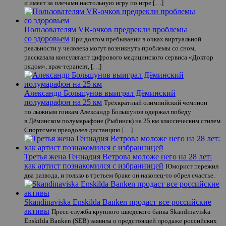
и имеет за плечами настольную игру по игре […]
Пользователям VR-очков предрекли проблемы
со здоровьем
При долгом пребывании в очках виртуальной
реальности у человека могут возникнуть проблемы со сном,
рассказала консультант цифрового медицинского сервиса «Доктор
рядом», врач-терапевт, […]
Александр Большунов выиграл Дёминский
полумарафон на 25 км
Трёхкратный олимпийский чемпион
по лыжным гонкам Александр Большунов одержал победу
в Дёминском полумарафоне (Рыбинск) на 25 км классическим стилем.
Спортсмен преодолел дистанцию […]
Третья жена Геннадия Ветрова моложе него на 28 лет:
как артист познакомился с избранницей
Юморист пережил
два развода, и только в третьем браке он наконец-то обрел счастье.
Skandinaviska Enskilda Banken продаст все российские
активы
Пресс-служба крупного шведского банка Skandinaviska
Enskilda Banken (SEB) заявила о предстоящей продаже российских