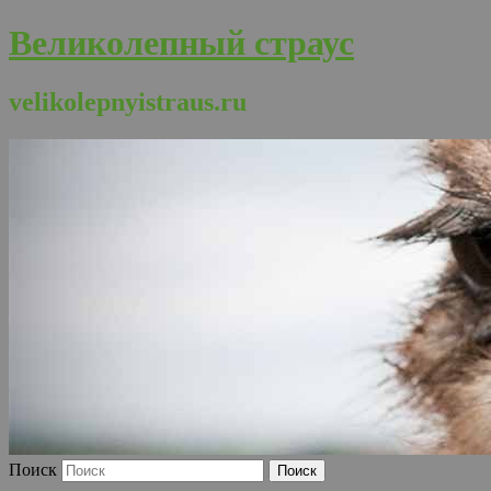
Великолепный страус
velikolepnyistraus.ru
Поиск