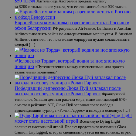
$50 тысяч
Жительница Австралии продала картину
за $200 и только после узнала, что ее стоимость более $50 тысяч.
Европейским компаниям разрешили летать в Россию в
обход Белоруссии
РФ разрешила Air France, Lufthansa и Austrian
Airlines выполнять рейсы по альтернативным маршрутам. В Austrian
Airlines отметили, что пока новые маршруты нужно согласовывать
каждый […]
«Человек из Торда», который водил за нос японскую
полицию
«Путешественник между изменениями» или просто
талантливый мошенник?
Победивший депрессию Люка Пуй заплакал после
выхода в основу турнира «Ролан Гаррос»
Французский
теннисист, бывшая десятая ракетка мира, ныне занимающий 670-
е место в рейтинге ATP, Люка Пуй заплакал после победы
в квалификации турнира «Ролан Гаррос» и выхода в основную […]
Dying Light
может стать настольной игрой
Вселенную Dying Light
расширят настольной игрой. Проект представила компания Glass
Cannon Unplugged, которая специализируется на настольных играх