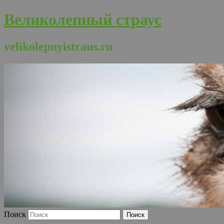
Великолепный страус
velikolepnyistraus.ru
Поиск