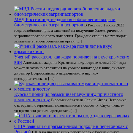
МВД России подтвердило возобновление выдачи
биометрических загранпаспортов
В России с 1 июня 2023
года возобновят прием заявлений на получение биометрических
загранпаспортов нового поколения. Граждане страны могут подать
заявление в территориальный орган […]
Ученый рассказал, как жара повлияет на вкус крымских
вин
Аномальная жара на Крымском полуострове летом 2024 года
может негативно отразиться на урожае винограда и вине, считает
директор Всероссийского национального научно-
исследовательского […]
Курская полиция разыскивает мужчину, причастного
к мошенничеству
В розыск объявили Ларина Игоря Петровича,
с которым потерпевшая познакомилась в соцсетях. Спустя какое-
то время они решили арендовать […]
США заявили о прагматичном подходе в переговорах с
Россией
США на предстоящих переговорах с Россией будут