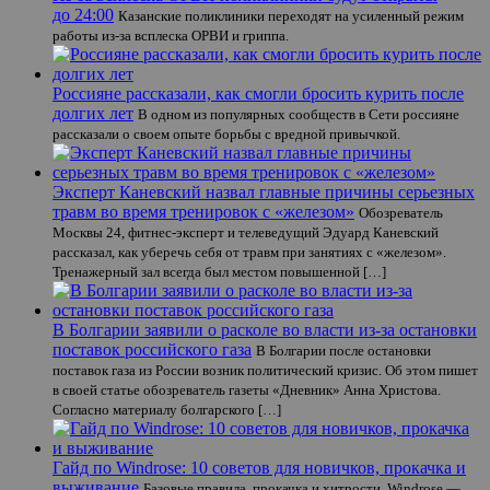
до 24:00
Казанские поликлиники переходят на усиленный режим
работы из-за всплеска ОРВИ и гриппа.
Россияне рассказали, как смогли бросить курить после
долгих лет
В одном из популярных сообществ в Сети россияне
рассказали о своем опыте борьбы с вредной привычкой.
Эксперт Каневский назвал главные причины серьезных
травм во время тренировок с «железом»
Обозреватель
Москвы 24, фитнес-эксперт и телеведущий Эдуард Каневский
рассказал, как уберечь себя от травм при занятиях с «железом».
Тренажерный зал всегда был местом повышенной […]
В Болгарии заявили о расколе во власти из-за остановки
поставок российского газа
В Болгарии после остановки
поставок газа из России возник политический кризис. Об этом пишет
в своей статье обозреватель газеты «Дневник» Анна Христова.
Согласно материалу болгарского […]
Гайд по Windrose: 10 советов для новичков, прокачка и
выживание
Базовые правила, прокачка и хитрости. Windrose —