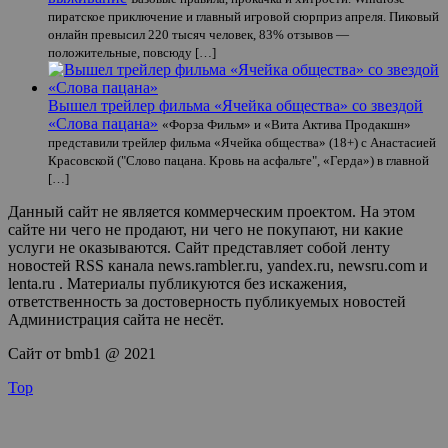
пиратское приключение и главный игровой сюрприз апреля. Пиковый
онлайн превысил 220 тысяч человек, 83% отзывов —
положительные, повсюду […]
Вышел трейлер фильма «Ячейка общества» со звездой
«Слова пацана»
«Форза Фильм» и «Вита Актива Продакшн»
представили трейлер фильма «Ячейка общества» (18+) с Анастасией
Красовской ("Слово пацана. Кровь на асфальте", «Герда») в главной
[…]
Данный сайт не является коммерческим проектом. На этом
сайте ни чего не продают, ни чего не покупают, ни какие
услуги не оказываются. Сайт представляет собой ленту
новостей RSS канала news.rambler.ru, yandex.ru, newsru.com и
lenta.ru . Материалы публикуются без искажения,
ответственность за достоверность публикуемых новостей
Администрация сайта не несёт.
Сайт от bmb1 @ 2021
Top