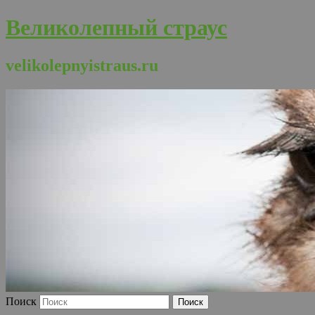
Великолепный страус
velikolepnyistraus.ru
Поиск