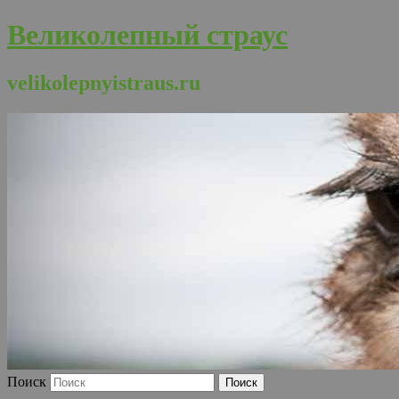
Великолепный страус
velikolepnyistraus.ru
Поиск