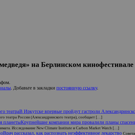
 медведя» на Берлинском кинофестивале
афом.
риалы
. Добавьте в закладки
постоянную ссылку
.
В Иркутске впервые пройдут гастроли Александринско
го театра России (Александринского театра), сообщает […]
Крупнейшие компании мира провалили планы спасен
имата. Исследование New Climate Institute и Carbon Market Watch […]
Врач рассказал, как распознать неэффективное лекарство
Совета