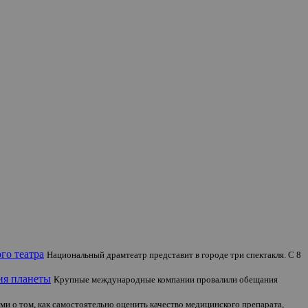
го театра
Национальный драмтеатр представит в городе три спектакля. С 8
ия планеты
Крупные международные компании провалили обещания
ми о том, как самостоятельно оценить качество медицинского препарата,