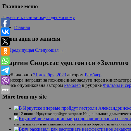
Главное меню
Перейти к основному содержимому
Главная
Навигация по записям
←
Предыдущая
Следующая
→
Мартин Скорсезе удостоится «Золотого
Опубликовано
21 декабря, 2023
автором
Рамблер
Режиссера наградят за пожизненные заслуги перед кинематогр
Запись опубликована автором
Рамблер
в рубрике
Фильмы и се
More from my site
по 12 июня в Иркутске пройдут гастроли Национального драматическо
спасти планету и не выполняют свои планы по борьбе с изменением кл