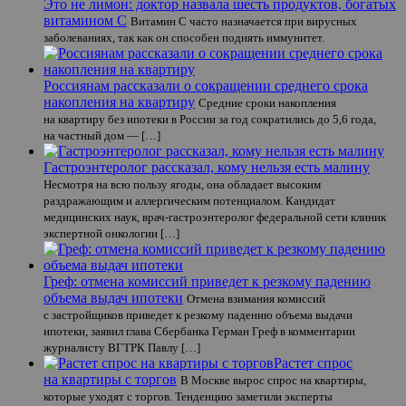
Это не лимон: доктор назвала шесть продуктов, богатых
витамином С
Витамин С часто назначается при вирусных
заболеваниях, так как он способен поднять иммунитет.
Россиянам рассказали о сокращении среднего срока
накопления на квартиру
Средние сроки накопления
на квартиру без ипотеки в России за год сократились до 5,6 года,
на частный дом — […]
Гастроэнтеролог рассказал, кому нельзя есть малину
Несмотря на всю пользу ягоды, она обладает высоким
раздражающим и аллергическим потенциалом. Кандидат
медицинских наук, врач-гастроэнтеролог федеральной сети клиник
экспертной онкологии […]
Греф: отмена комиссий приведет к резкому падению
объема выдач ипотеки
Отмена взимания комиссий
с застройщиков приведет к резкому падению объема выдачи
ипотеки, заявил глава Сбербанка Герман Греф в комментарии
журналисту ВГТРК Павлу […]
Растет спрос
на квартиры с торгов
В Москве вырос спрос на квартиры,
которые уходят с торгов. Тенденцию заметили эксперты