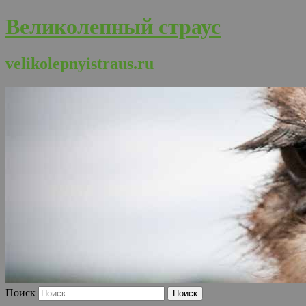
Великолепный страус
velikolepnyistraus.ru
Поиск