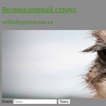
Великолепный страус
velikolepnyistraus.ru
Поиск