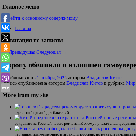
Главное меню
Перейти к основному содержимому
Главная
Навигация по записям
←
Предыдущая
Следующая
→
Европу обвинили в излишней самоувере
Опубликовано
21 ноября, 2025
автором
Владислав Китов
Запись опубликована автором
Владислав Китов
в рубрике
Мир
More from my site
идеальной средой для бактерий.
сохранить за Россией новые регионы. К этому призвал спецпредстави
что запретила коммерцию в играх для россиян, но не стала закрывать 