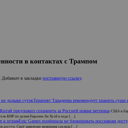
нности в контактах с Трампом
. Добавьте в закладки
постоянную ссылку
.
Терапевт Тарадеева рекомендует хранить суши 
Китай предложил сохранить за Россией новые регионы
США и Евр
тель КНР по делам Евразии Ли Хуэй в ходе […]
Epic Games пообещала не блокировать россиянам досту
им доступ. Своё заявление компания сделала […]