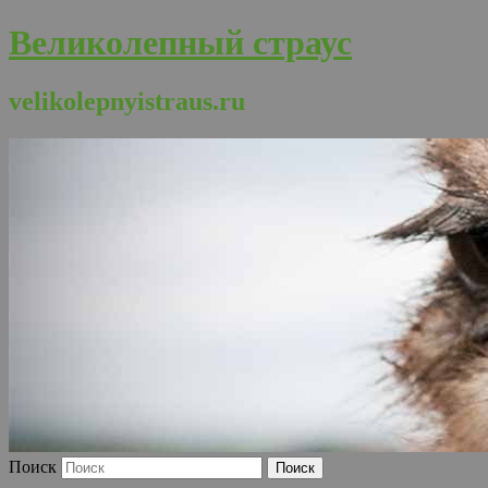
Великолепный страус
velikolepnyistraus.ru
Поиск