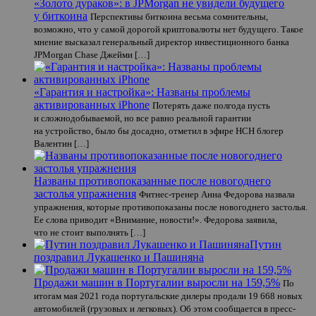
«Золото дураков»: в JPMorgan не увидели будущего
у биткоина
Перспективы биткоина весьма сомнительны,
возможно, что у самой дорогой криптовалюты нет будущего. Такое
мнение высказал генеральный директор инвестиционного банка
JPMorgan Chase Джейми […]
«Гарантия и настройка»: Названы проблемы
активированных iPhone
Потерять даже полгода пусть
и сложнодобываемой, но все равно реальной гарантии
на устройство, было бы досадно, отметил в эфире НСН блогер
Валентин […]
Названы противопоказанные после новогоднего
застолья упражнения
Фитнес-тренер Анна Федорова назвала
упражнения, которые противопоказаны после новогоднего застолья.
Ее слова приводит «Внимание, новости!». Федорова заявила,
что не стоит выполнять […]
Путин
поздравил Лукашенко и Пашиняна
Продажи машин в Португалии выросли на 159,5%
По
итогам мая 2021 года португальские дилеры продали 19 668 новых
автомобилей (грузовых и легковых). Об этом сообщается в пресс-