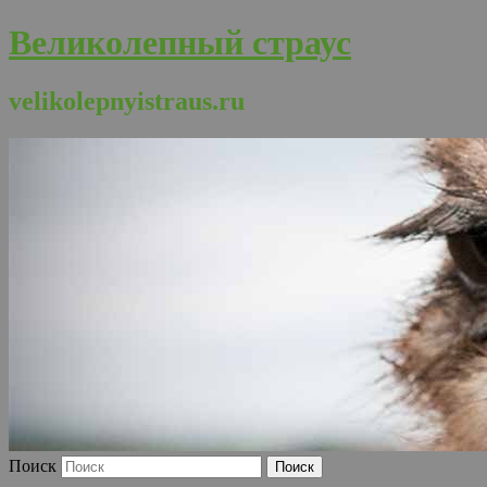
Великолепный страус
velikolepnyistraus.ru
Поиск