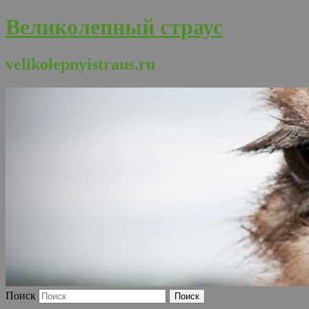
Великолепный страус
velikolepnyistraus.ru
Поиск