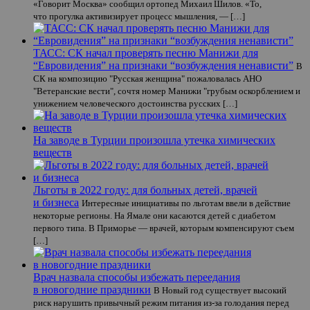
«Говорит Москва» сообщил ортопед Михаил Шилов. «То,
что прогулка активизирует процесс мышления, — […]
ТАСС: СК начал проверять песню Манижи для
“Евровидения” на признаки “возбуждения ненависти”
В
СК на композицию "Русская женщина" пожаловалась АНО
"Ветеранские вести", сочтя номер Манижи "грубым оскорблением и
унижением человеческого достоинства русских […]
На заводе в Турции произошла утечка химических
веществ
Льготы в 2022 году: для больных детей, врачей
и бизнеса
Интересные инициативы по льготам ввели в действие
некоторые регионы. На Ямале они касаются детей с диабетом
первого типа. В Приморье — врачей, которым компенсируют съем
[…]
Врач назвала способы избежать переедания
в новогодние праздники
В Новый год существует высокий
риск нарушить привычный режим питания из-за голодания перед