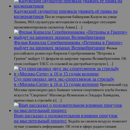
Калужский скульптор призвала уважать её права на
космонавтиков
После открытия байкерами Калуги на улице
Ленина, 96А скульптуры мотоциклиста в скафандре ситуацию
прокомментировала скульптор Алина […]
Фильм Кирилла Серебренникова «Петровы в Гриппе»
выйдет на широких экранах Великобритании
Фильм
российского режиссера Кирилла Серебренникова "Петровы в
Гриппе" выйдет 11 февраля на широкие экраны Великобритании. Об
этом сообщает ТАСС со ссылкой на дистрибьюторскую […]
Суд приговорил двух экс-спортсменов за стрельбу
в «Москва-Сити» к 16 и 15 годам колонии
Пресненский суд
Москвы приговорил двух бывших членов спортивного клуба боевых
искусств "Скорпион" Магомеда Исмаилова и Эльдара Хамидова,
причастных к стрельбе в […]
Врач рассказал о положительном влиянии прогулок
на мыслительный процесс
Ходьба на свежем воздухе помогает
лучше усваивать информацию. Об этом в эфире радиостанции